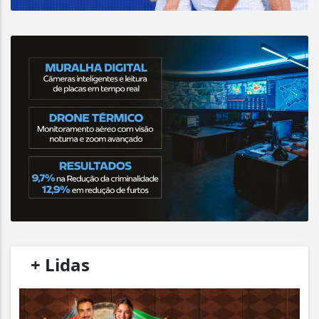
/
+ Lidas
/