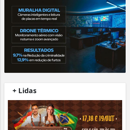
/
+ Lidas
/