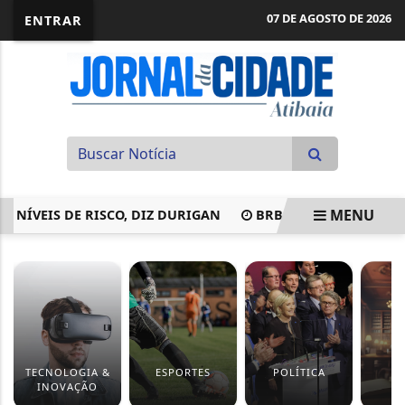
07 DE AGOSTO DE 2026
ENTRAR
MENU
VEIS DE RISCO, DIZ DURIGAN
BRB PRECISA DE R$ 8,8 BI
EM ALTA
TECNOLOGIA &
ESPORTES
POLÍTICA
J
INOVAÇÃO