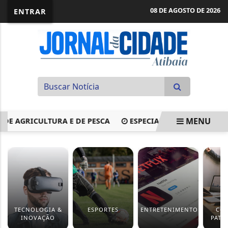
08 DE AGOSTO DE 2026
ENTRAR
MENU
 DE AGRICULTURA E DE PESCA
ESPECIALISTA DEFENDE SU
EM ALTA
TECNOLOGIA &
ESPORTES
ENTRETENIMENTO
CO
INOVAÇÃO
PATR