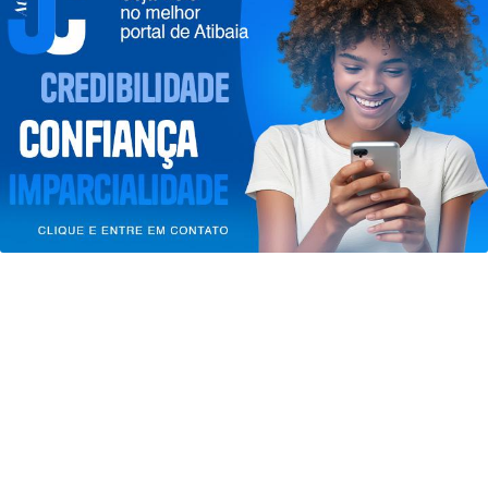
assistir aos fenômenos
Termos de Uso e Privacidade
Saiba Mais
Esse site utiliza cookies para melhorar sua
experiência de navegação. Ao continuar o acesso,
entendemos que você concorda com nossos Termos
de Uso e Privacidade.
PARA MAIS INFORMAÇÕES,
ACESSE NOSSOS TERMOS
CLICANDO AQUI
PROSSEGUIR
SAÚDE
Paulistanos enfrentam filas para