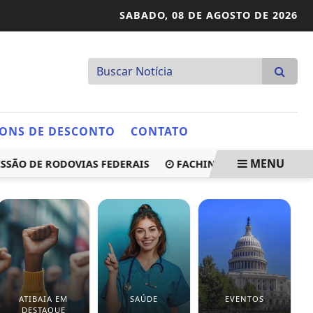
SABADO,
08 DE AGOSTO DE 2026
ONS DE DESCONTO
CONTATO
MENU
 DE RODOVIAS FEDERAIS
FACHIN DEFENDE STF APÓS ITÁ
ATIBAIA EM
SAÚDE
EVENTOS
DESTAQUE