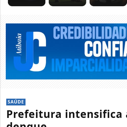
SAÚDE
Prefeitura intensific
dengue