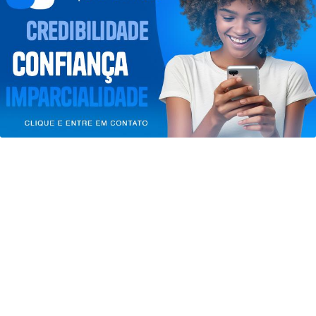
Esse site utiliza cookies para melhorar sua
experiência de navegação. Ao continuar o acesso,
entendemos que você concorda com nossos Termos
de Uso e Privacidade.
PARA MAIS INFORMAÇÕES,
ACESSE NOSSOS TERMOS
CLICANDO AQUI
PROSSEGUIR
SAÚDE
Estratégia de Atualização Vacinal
segue até 1º de setembro em Atibaia
Saiba Mais