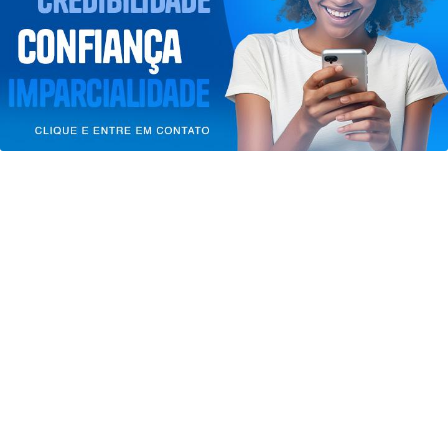
entendemos que você concorda com nossos Termos
de Uso e Privacidade.
PARA MAIS INFORMAÇÕES,
ACESSE NOSSOS TERMOS
CLICANDO AQUI
PROSSEGUIR
JUSTIÇA
STF suspende julgamento de lei que
proíbe jogos de azar
Saiba Mais