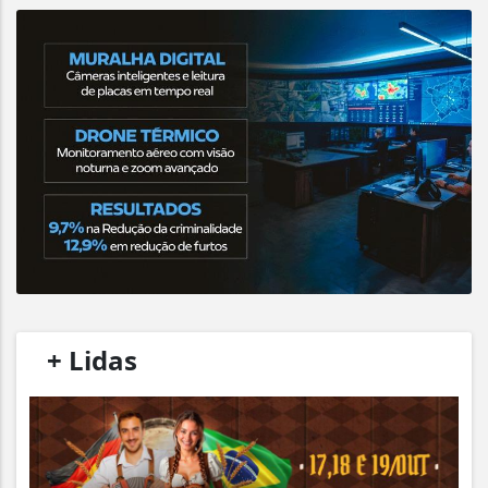
/
+ Lidas
/