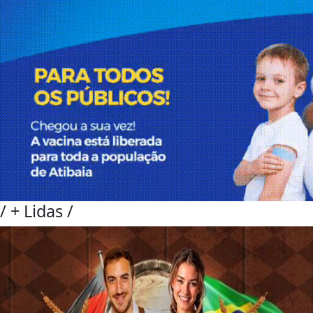
/
+ Lidas
/