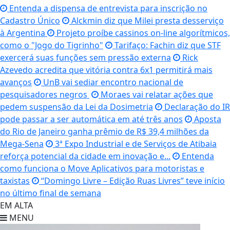
Entenda a dispensa de entrevista para inscrição no
Cadastro Único
Alckmin diz que Milei presta desserviço
à Argentina
Projeto proíbe cassinos on-line algorítmicos,
como o "Jogo do Tigrinho"
Tarifaço: Fachin diz que STF
exercerá suas funções sem pressão externa
Rick
Azevedo acredita que vitória contra 6x1 permitirá mais
avanços
UnB vai sediar encontro nacional de
pesquisadores negros
Moraes vai relatar ações que
pedem suspensão da Lei da Dosimetria
Declaração do IR
pode passar a ser automática em até três anos
Aposta
do Rio de Janeiro ganha prêmio de R$ 39,4 milhões da
Mega-Sena
3ª Expo Industrial e de Serviços de Atibaia
reforça potencial da cidade em inovação e...
Entenda
como funciona o Move Aplicativos para motoristas e
taxistas
“Domingo Livre – Edição Ruas Livres” teve início
no último final de semana
EM ALTA
MENU