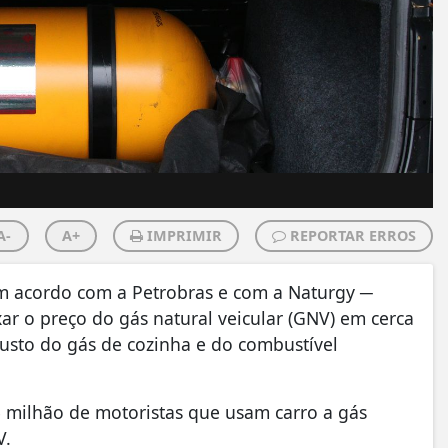
A-
A+
IMPRIMIR
REPORTAR ERROS
m acordo com a Petrobras e com a Naturgy ─
xar o preço do gás natural veicular (GNV) em cerca
custo do gás de cozinha e do combustível
 milhão de motoristas que usam carro a gás
V.