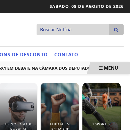
SABADO,
08 DE AGOSTO DE 2026
ONS DE DESCONTO
CONTATO
MENU
EM DEBATE NA CÂMARA DOS DEPUTADOS
FÉRIAS ESCOLAR
TECNOLOGIA &
ATIBAIA EM
ESPORTES
INOVAÇÃO
DESTAQUE