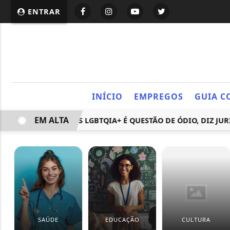
ENTRAR
INÍCIO
EMPREGOS
GUIA C
EM ALTA
ÇAS EM EVENTOS LGBTQIA+ É QUESTÃO DE ÓDIO, DIZ JURISTA
SAÚDE
EDUCAÇÃO
CULTURA