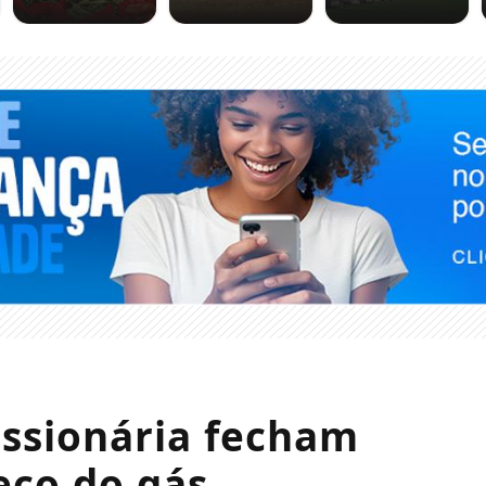
essionária fecham
eço do gás