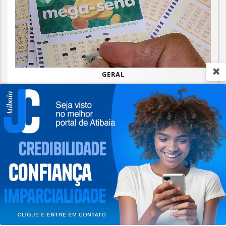
GERAL
Mega-Sena sorteia prêmio acumulado
de R$ 165 milhões neste domingo
Termos de Uso e Privacidade
Saiba Mais
Esse site utiliza cookies para melhorar sua
experiência de navegação. Ao continuar o acesso,
entendemos que você concorda com nossos Termos
de Uso e Privacidade.
PARA MAIS INFORMAÇÕES,
ACESSE NOSSOS TERMOS
CLICANDO AQUI
PROSSEGUIR