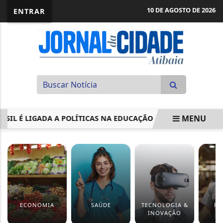
10 DE AGOSTO DE 2026
ENTRAR
MENU
É LIGADA A POLÍTICAS NA EDUCAÇÃO
CANCELADA A MAR
EM ALTA
ECONOMIA
SAÚDE
TECNOLOGIA &
PO
INOVAÇÃO