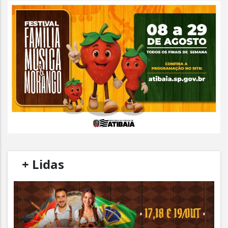
/
+ Lidas
/