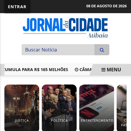
08 DE AGOSTO DE 2026
ENTRAR
MENU
ULA PARA R$ 165 MILHÕES
CÂMARA APROVA USO DE TRA
EM ALTA
JUSTIÇA
POLÍTICA
ENTRETENIMENTO
CO
PATR