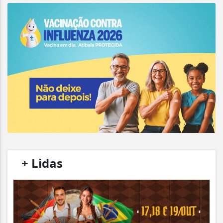
/
+ Lidas
/