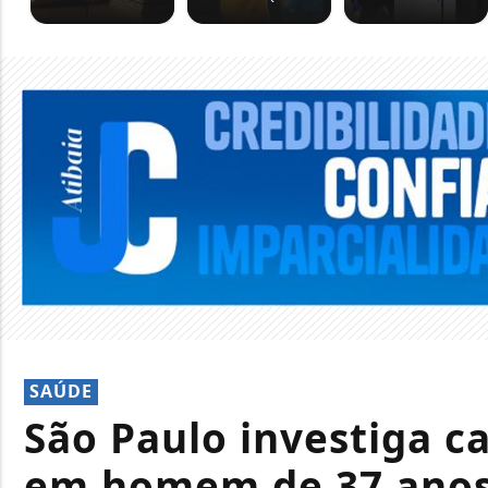
SAÚDE
São Paulo investiga c
em homem de 37 ano