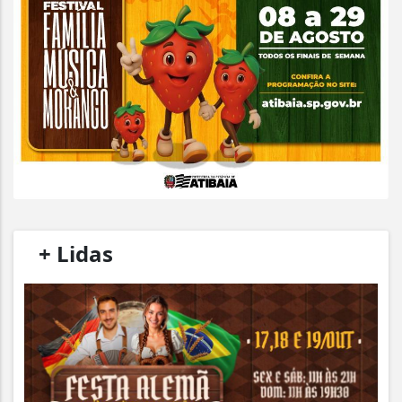
/
+ Lidas
/