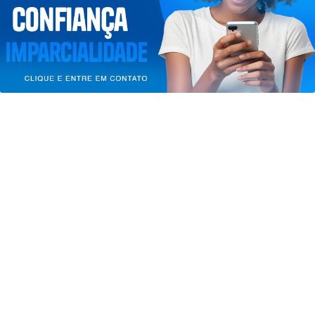
Saiba Mais
de Uso e Privacidade.
PARA MAIS INFORMAÇÕES,
ACESSE NOSSOS TERMOS
CLICANDO AQUI
PROSSEGUIR
JUSTIÇA
TRE-RJ altera 66 locais de votação por
questões de segurança