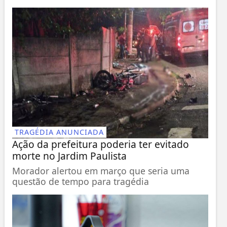
TRAGÉDIA ANUNCIADA
Ação da prefeitura poderia ter evitado
morte no Jardim Paulista
Morador alertou em março que seria uma
questão de tempo para tragédia