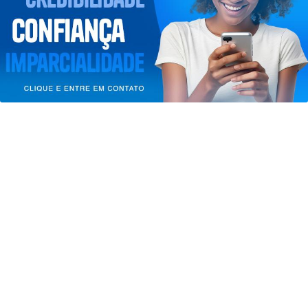
entendemos que você concorda com nossos Termos
de Uso e Privacidade.
PARA MAIS INFORMAÇÕES,
ACESSE NOSSOS TERMOS
CLICANDO AQUI
PROSSEGUIR
SAÚDE
Estratégia de Atualização Vacinal
segue até 1º de setembro em Atibaia
Saiba Mais