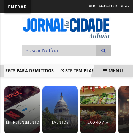
08 DE AGOSTO DE 2026
ENTRAR
MENU
GTS PARA DEMITIDOS
STF TEM PLACAR DE 2 VOTOS A 0 C
EM ALTA
ENTRETENIMENTO
EVENTOS
ECONOMIA
J