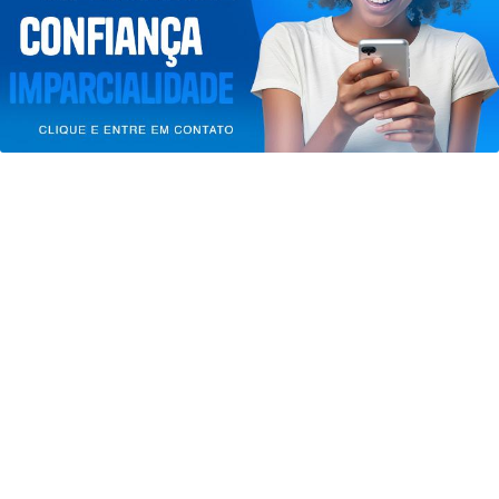
entendemos que você concorda com nossos Termos
de Uso e Privacidade.
PARA MAIS INFORMAÇÕES,
ACESSE NOSSOS TERMOS
CLICANDO AQUI
PROSSEGUIR
GERAL
Mega-Sena sorteia prêmio acumulado
de R$ 165 milhões neste domingo
Saiba Mais