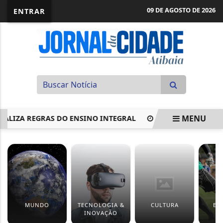
09 DE AGOSTO DE 2026
ENTRAR
MENU
ZA REGRAS DO ENSINO INTEGRAL
ATIBAIA FEST SEGUE 
EM ALTA
MUNDO
TECNOLOGIA &
CULTURA
ES
INOVAÇÃO