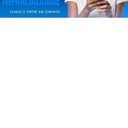
Saiba Mais
PROSSEGUIR
JUSTIÇA
Moraes nega pedido para que
Bolsonaro receba filhos no Dia dos