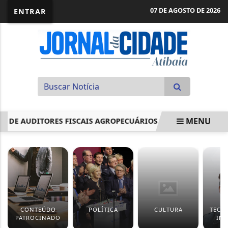
07 DE AGOSTO DE 2026
ENTRAR
MENU
 AUDITORES FISCAIS AGROPECUÁRIOS E AUTORIZA PORTE DE..
EM ALTA
CONTEÚDO
POLÍTICA
CULTURA
TECN
PATROCINADO
IN