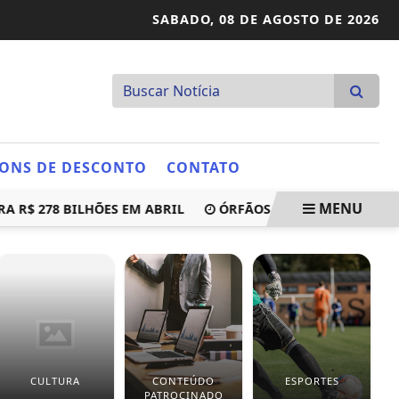
SABADO,
08 DE AGOSTO DE 2026
ONS DE DESCONTO
CONTATO
MENU
 278 BILHÕES EM ABRIL
ÓRFÃOS DE VÍTIMAS DE FEMINIC
CULTURA
CONTEÚDO
ESPORTES
E
PATROCINADO