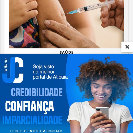
SAÚDE
Estratégia de Atualização Vacinal
segue até 1º de setembro em Atibaia
Termos de Uso e Privacidade
Saiba Mais
Esse site utiliza cookies para melhorar sua
experiência de navegação. Ao continuar o acesso,
entendemos que você concorda com nossos Termos
de Uso e Privacidade.
PARA MAIS INFORMAÇÕES,
ACESSE NOSSOS TERMOS
CLICANDO AQUI
PROSSEGUIR