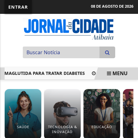
08 DE AGOSTO DE 2026
ENTRAR
MENU
AGLUTIDA PARA TRATAR DIABETES
COMISSÃO APROVA PRO
EM ALTA
SAÚDE
TECNOLOGIA &
EDUCAÇÃO
PO
INOVAÇÃO