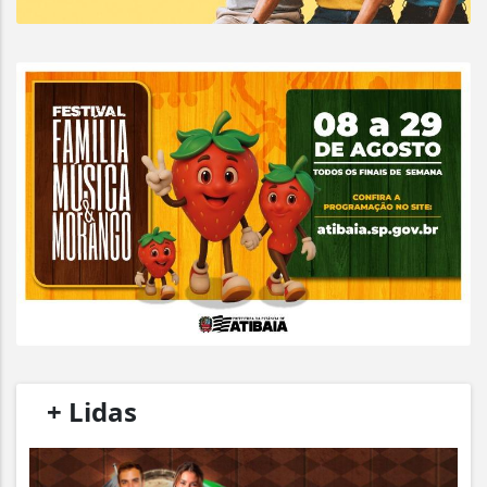
/
+ Lidas
/