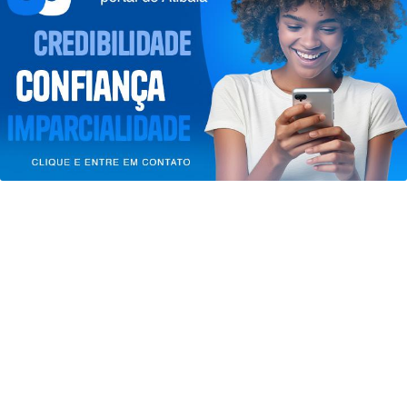
Esse site utiliza cookies para melhorar sua
experiência de navegação. Ao continuar o acesso,
entendemos que você concorda com nossos Termos
de Uso e Privacidade.
PARA MAIS INFORMAÇÕES,
ACESSE NOSSOS TERMOS
CLICANDO AQUI
PROSSEGUIR
ECONOMIA
Expectativa do mercado para inflação
de 2026 cai para 5,02%
Saiba Mais