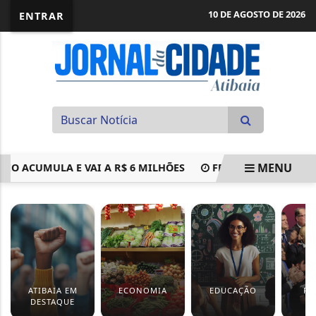
10 DE AGOSTO DE 2026
ENTRAR
MENU
CUMULA E VAI A R$ 6 MILHÕES
FENÔMENO DE PLANETAS
EM ALTA
ATIBAIA EM
ECONOMIA
EDUCAÇÃO
PO
DESTAQUE