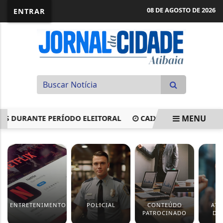
08 DE AGOSTO DE 2026
ENTRAR
MENU
URANTE PERÍODO ELEITORAL
CAIXA JÁ RENEGOCIOU R$ 
EM ALTA
ENTRETENIMENTO
POLICIAL
CONTEÚDO
ATI
PATROCINADO
DE