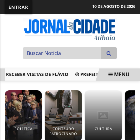
10 DE AGOSTO DE 2026
ENTRAR
MENU
CEBER VISITAS DE FLÁVIO
PREFEITURA REALIZA REUNIÃO
EM ALTA
POLÍTICA
CONTEÚDO
CULTURA
M
PATROCINADO