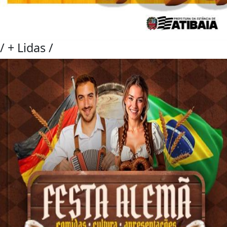
/
+ Lidas
/