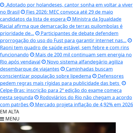
.Adotado por holandeses, cantor sonha em voltar a viver
no Brasil
Fies 2026: MEC convoca até 29 de maio
candidatos da lista de espera
Ministra da Igualdade
Racial afirma que demarcação de terras quilombolas é
prioridade de...
Participantes de debate defendem
prorrogação do uso do Fust para garantir internet nas...
Raoni tem quadro de saúde estável, sem febre e com rins
funcionando
Mais de 200 mil continuam sem energia no
Rio após vendaval
Novo sistema alfandegário agiliza
desembarque de viajantes
Caminhadas buscam
conscientizar população sobre lipedema
Defensores
pedem regras mais rígidas para publicidade das bets
Celpe-Bras: inscrição para 2ª edição do exame começa
nesta segunda
Rodoviários do Rio não chegam a acordo
com patrões
Mercado projeta inflação de 4,92% em 2026
EM ALTA
MENU