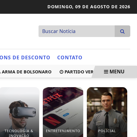
DOMINGO,
09 DE AGOSTO DE 2026
ONS DE DESCONTO
CONTATO
MENU
A ARMA DE BOLSONARO
PARTIDO VERDE OFICIALIZA APOIO
TECNOLOGIA &
ENTRETENIMENTO
POLICIAL
INOVAÇÃO