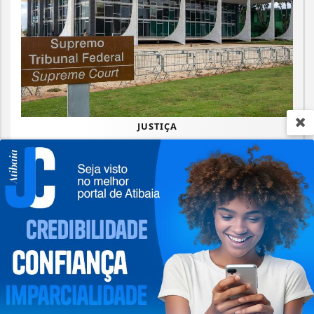
JUSTIÇA
STF suspende julgamento de lei que
proíbe jogos de azar
Termos de Uso e Privacidade
Saiba Mais
Esse site utiliza cookies para melhorar sua
experiência de navegação. Ao continuar o acesso,
entendemos que você concorda com nossos Termos
de Uso e Privacidade.
PARA MAIS INFORMAÇÕES,
ACESSE NOSSOS TERMOS
CLICANDO AQUI
PROSSEGUIR