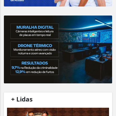
/
+ Lidas
/