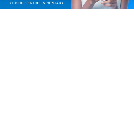
ECONOMIA
Leilões de petróleo em outubro terão
recorde de áreas em disputa
Saiba Mais