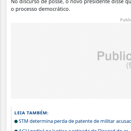
No discurso de posse, o novo presidente disse q
o processo democrático.
Publi
LEIA TAMBÉM:
STM determina perda de patente de militar acusad
AGU pedirá na Justiça a retirada do Discord do ar