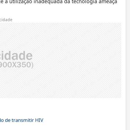
ue a utilização inadequada da tecnologia ameaça
cidade
o de transmitir HIV