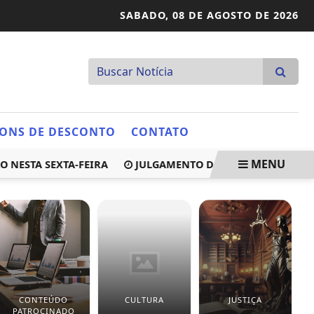
SABADO,
08 DE AGOSTO DE 2026
ONS DE DESCONTO
CONTATO
MENU
STA SEXTA-FEIRA
JULGAMENTO DO CASO GRITZBACH É AN
CONTEÚDO
CULTURA
JUSTIÇA
E
PATROCINADO