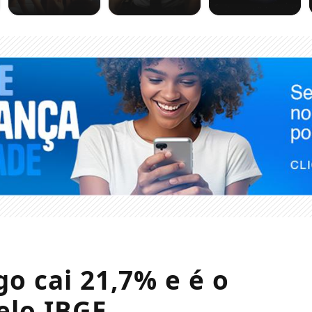
o cai 21,7% e é o
elo IBGE