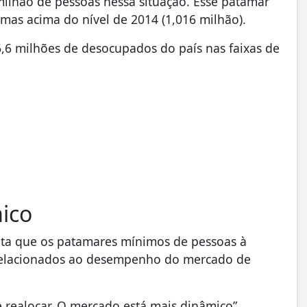
milhão de pessoas nessa situação. Esse patamar
mas acima do nível de 2014 (1,016 milhão).
,6 milhões de desocupados do país nas faixas de
ico
onta que os patamares mínimos de pessoas à
 relacionados ao desempenho do mercado de
 realocar. O mercado está mais dinâmico”.