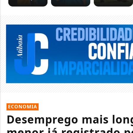
ECONOMIA
Desemprego mais long
menor já registrado p