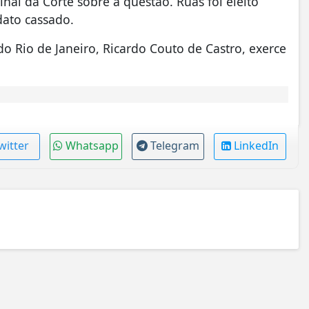
nal da Corte sobre a questão. Ruas foi eleito
dato cassado.
do Rio de Janeiro, Ricardo Couto de Castro, exerce
witter
Whatsapp
Telegram
LinkedIn