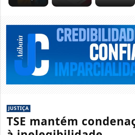
JUSTIÇA
TSE mantém condenaçã
à inelegibilidade