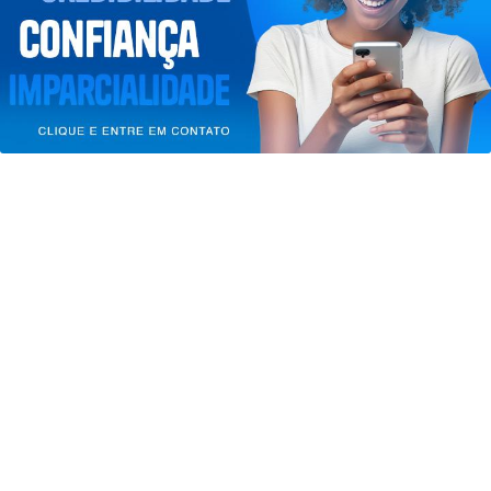
entendemos que você concorda com nossos Termos
de Uso e Privacidade.
PARA MAIS INFORMAÇÕES,
ACESSE NOSSOS TERMOS
CLICANDO AQUI
PROSSEGUIR
JUSTIÇA
STJ condena ministro Marco Buzzi a
perda de cargo por crimes sexuais
Saiba Mais