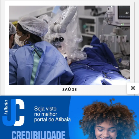
SAÚDE
Rio concentra quase um terço de
casos de exercício ilegal da medicina
Termos de Uso e Privacidade
Saiba Mais
Esse site utiliza cookies para melhorar sua
experiência de navegação. Ao continuar o acesso,