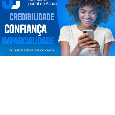
Termos de Uso e Privacidade
Esse site utiliza cookies para melhorar sua
experiência de navegação. Ao continuar o acesso,
entendemos que você concorda com nossos Termos
de Uso e Privacidade.
PARA MAIS INFORMAÇÕES,
ACESSE NOSSOS TERMOS
CLICANDO AQUI
PROSSEGUIR
EVENTOS
Agenda Cultural de Atibaia traz
Festival da Família, Música e Morango
e...
Saiba Mais