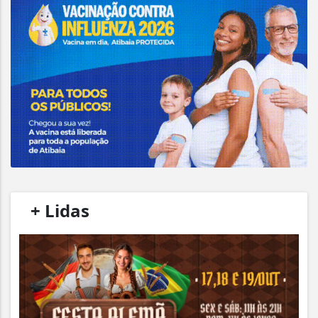
/
+ Lidas
/