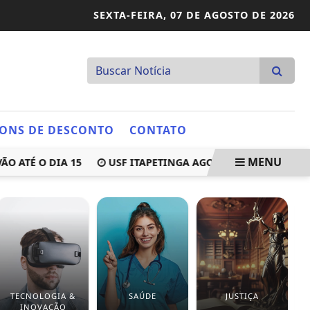
SEXTA-FEIRA,
07 DE AGOSTO DE 2026
ONS DE DESCONTO
CONTATO
MENU
É O DIA 15
USF ITAPETINGA AGORA ATENDE COM A DEN
TECNOLOGIA &
SAÚDE
JUSTIÇA
INOVAÇÃO