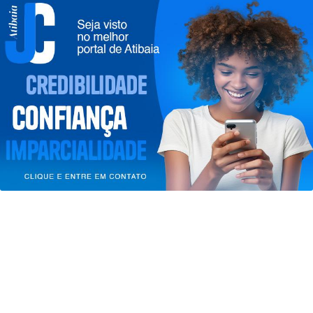
SAÚDE
Controle do colesterol deve começar
na infância, alerta cardiologista
Termos de Uso e Privacidade
Esse site utiliza cookies para melhorar sua
Saiba Mais
experiência de navegação. Ao continuar o acesso,
entendemos que você concorda com nossos Termos
de Uso e Privacidade.
PARA MAIS INFORMAÇÕES,
ACESSE NOSSOS TERMOS
CLICANDO AQUI
PROSSEGUIR