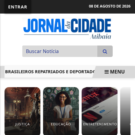
08 DE AGOSTO DE 2026
ENTRAR
MENU
RASILEIROS REPATRIADOS E DEPORTADOS
COMISSÃO DEBA
EM ALTA
JUSTIÇA
EDUCAÇÃO
ENTRETENIMENTO
CU