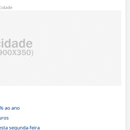
cidade
4% ao ano
uros
sta segunda-feira