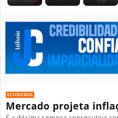
ECONOMIA
Mercado projeta infl
É a décima semana consecutiva com 