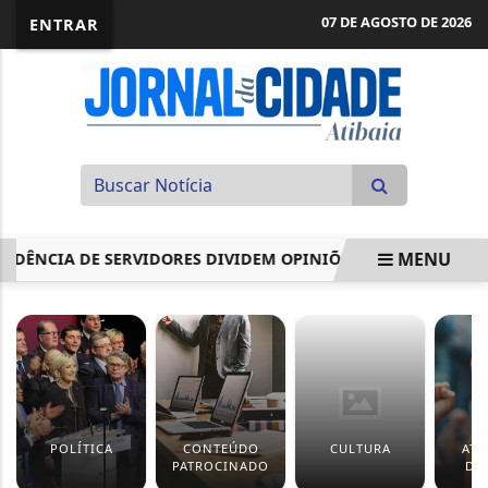
07 DE AGOSTO DE 2026
ENTRAR
MENU
IDÊNCIA DE SERVIDORES DIVIDEM OPINIÕES EM DEBATE NA 
EM ALTA
POLÍTICA
CONTEÚDO
CULTURA
ATI
PATROCINADO
DE