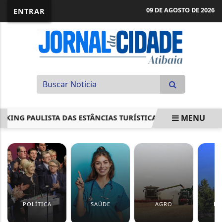
09 DE AGOSTO DE 2026
ENTRAR
MENU
 PAULISTA DAS ESTÂNCIAS TURÍSTICAS
DEFESA E CIDAD
EM ALTA
POLÍTICA
SAÚDE
AGRO
EV