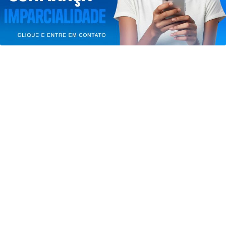
PARA MAIS INFORMAÇÕES,
ACESSE NOSSOS TERMOS
CLICANDO AQUI
PROSSEGUIR
JUSTIÇA
TRE-RJ altera 66 locais de votação por
questões de segurança
Saiba Mais