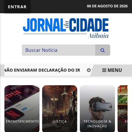
06 DE AGOSTO DE 2026
ENTRAR
MENU
ÃO ENVIARAM DECLARAÇÃO DO IR
MAIOR RISCO DA REFOR
EM ALTA
ENTRETENIMENTO
JUSTIÇA
TECNOLOGIA &
EC
INOVAÇÃO