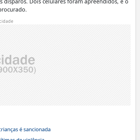
 disparos. Dois celulares foram apreendidos, e o
procurado.
cidade
crianças é sancionada
ítimas de violência