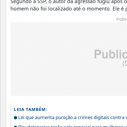
Segundo a SSP, o autor da agressão fugiu após os
homem não foi localizado até o momento. Ele é 
Publi
LEIA TAMBÉM:
Lei que aumenta punição a crimes digitais contra 
Rio: delegacias terão sala especial para mulheres v