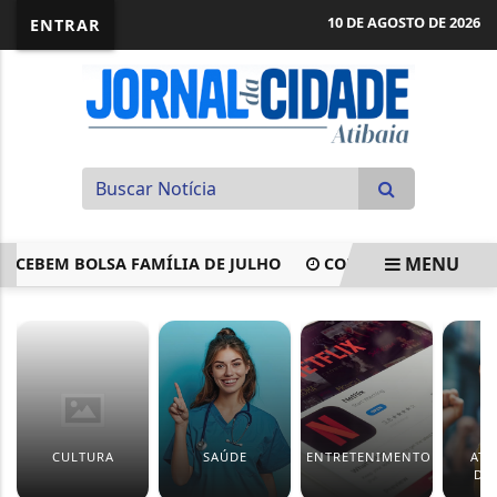
10 DE AGOSTO DE 2026
ENTRAR
MENU
RECEBEM BOLSA FAMÍLIA DE JULHO
COMISSÃO APROVA RE
EM ALTA
CULTURA
SAÚDE
ENTRETENIMENTO
ATI
DE