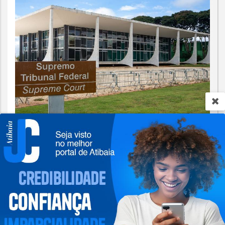
JUSTIÇA
STF suspende julgamento de lei que
Termos de Uso e Privacidade
proíbe jogos de azar
Esse site utiliza cookies para melhorar sua
Saiba Mais
experiência de navegação. Ao continuar o acesso,
entendemos que você concorda com nossos Termos
de Uso e Privacidade.
PARA MAIS INFORMAÇÕES,
ACESSE NOSSOS TERMOS
CLICANDO AQUI