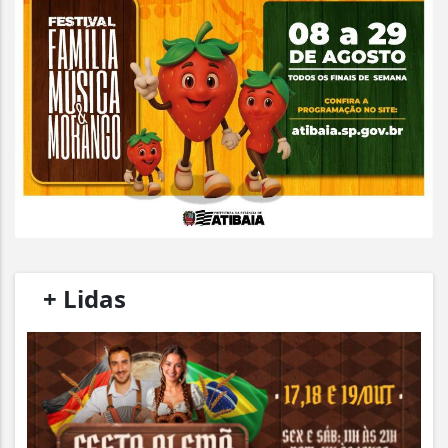
/
+ Lidas
/