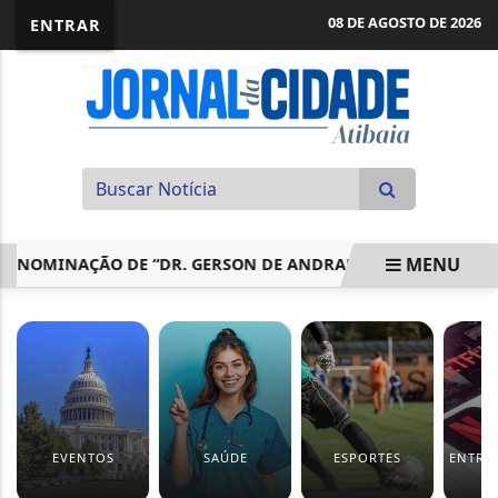
08 DE AGOSTO DE 2026
ENTRAR
MENU
OMINAÇÃO DE “DR. GERSON DE ANDRADE NOGUEIRA”
ANV
EM ALTA
EVENTOS
SAÚDE
ESPORTES
ENTRE