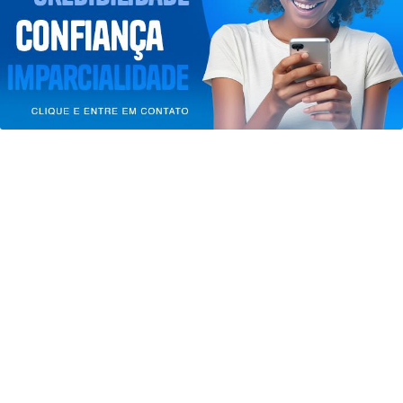
entendemos que você concorda com nossos Termos
de Uso e Privacidade.
PARA MAIS INFORMAÇÕES,
ACESSE NOSSOS TERMOS
CLICANDO AQUI
JUSTIÇA
PROSSEGUIR
Moraes nega pedido para que
Bolsonaro receba filhos no Dia dos
Pais
Saiba Mais