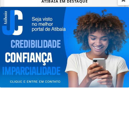
ATIBAIA EM DESTAQUE
AGU se reúne com Discord e cobra
proteção de crianças na plataforma
Termos de Uso e Privacidade
Saiba Mais
Esse site utiliza cookies para melhorar sua
experiência de navegação. Ao continuar o acesso,
entendemos que você concorda com nossos Termos
de Uso e Privacidade.
PARA MAIS INFORMAÇÕES,
ACESSE NOSSOS TERMOS
CLICANDO AQUI
PROSSEGUIR