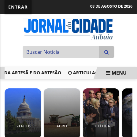
08 DE AGOSTO DE 2026
ENTRAR
MENU
A ARTESÃ E DO ARTESÃO
ARTICULAÇÃO INSTITUCIONAL E 
EM ALTA
EVENTOS
AGRO
POLÍTICA
M