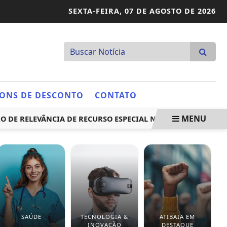
SEXTA-FEIRA,
07 DE AGOSTO DE 2026
ONS DE DESCONTO
CONTATO
MENU
ELEVÂNCIA DE RECURSO ESPECIAL NO STJ
PREFEITURA R
SAÚDE
TECNOLOGIA &
ATIBAIA EM
INOVAÇÃO
DESTAQUE