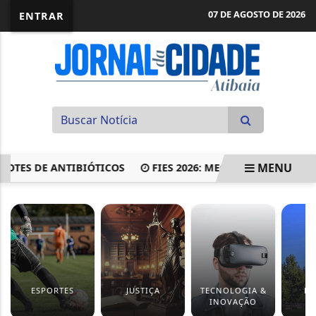
07 DE AGOSTO DE 2026
ENTRAR
MENU
S DE ANTIBIÓTICOS
FIES 2026: MEC CONVOCA ATÉ 29 DE
EM ALTA
ESPORTES
JUSTIÇA
TECNOLOGIA &
EV
INOVAÇÃO