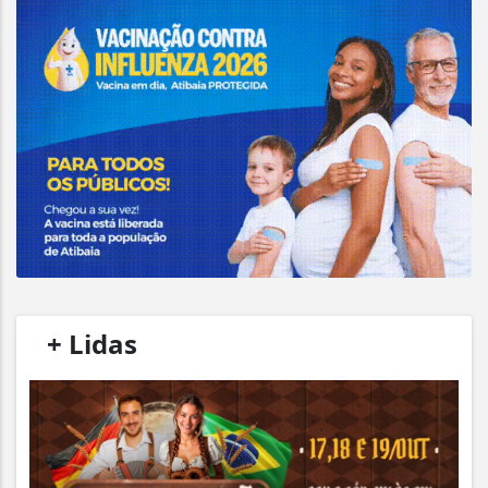
/
+ Lidas
/