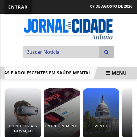
07 DE AGOSTO DE 2026
ENTRAR
MENU
 E ADOLESCENTES EM SAÚDE MENTAL
PROJETO PERMITE B
EM ALTA
TECNOLOGIA &
ENTRETENIMENTO
EVENTOS
CU
INOVAÇÃO