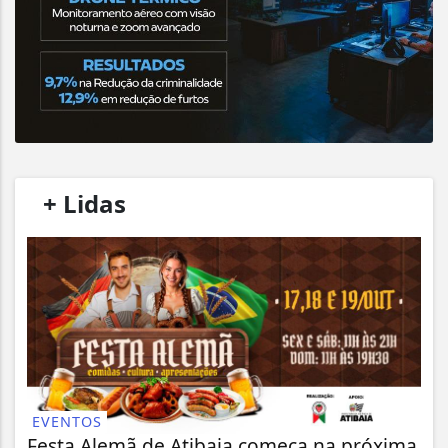
/
+ Lidas
/
EVENTOS
Festa Alemã de Atibaia começa na próxima