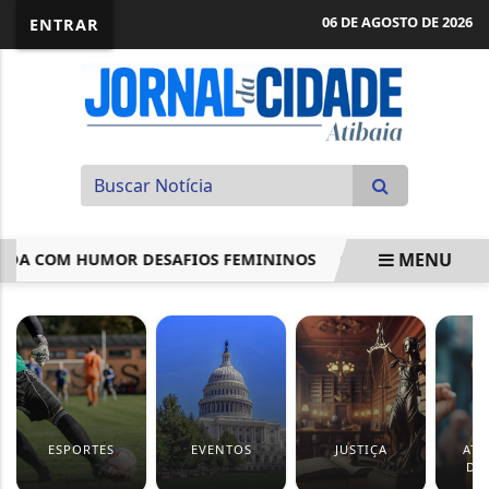
06 DE AGOSTO DE 2026
ENTRAR
MENU
A COM HUMOR DESAFIOS FEMININOS
CÂMARA APROVA ADE
EM ALTA
ESPORTES
EVENTOS
JUSTIÇA
ATI
DE