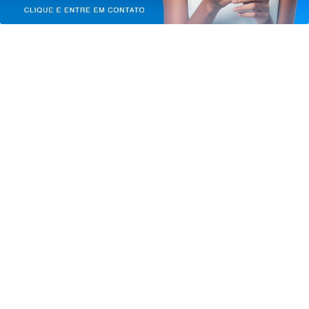
PROSSEGUIR
ECONOMIA
Durigan diz que aumento da dívida
decorre dos juros, não dos gastos
Saiba Mais