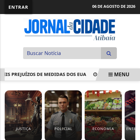
06 DE AGOSTO DE 2026
ENTRAR
MENU
S PREJUÍZOS DE MEDIDAS DOS EUA
JUSTIÇA MANTÉM SUSP
EM ALTA
JUSTIÇA
POLICIAL
ECONOMIA
ENTRE