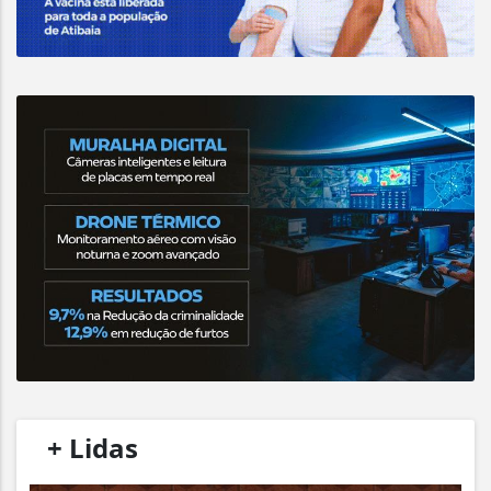
/
+ Lidas
/