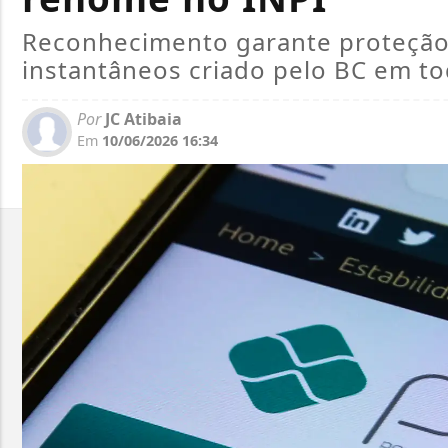
Reconhecimento garante proteção
instantâneos criado pelo BC em t
Por
JC Atibaia
Em
10/06/2026 16:34