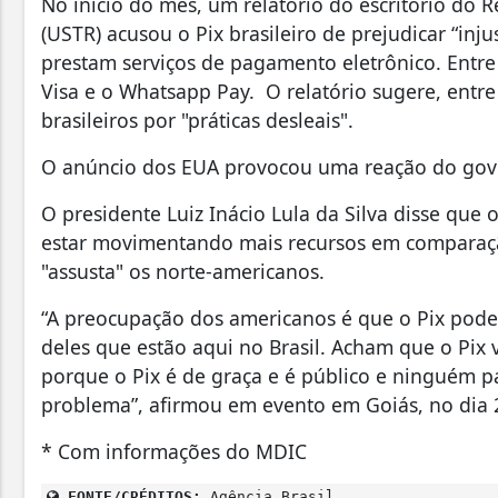
No início do mês, um relatório do escritório do
(USTR) acusou o Pix brasileiro de prejudicar “in
prestam serviços de pagamento eletrônico. Entre
Visa e o Whatsapp Pay. O relatório sugere, entr
brasileiros por "práticas desleais".
O anúncio dos EUA provocou uma reação do gove
O presidente Luiz Inácio Lula da Silva disse que o
estar movimentando mais recursos em comparação
"assusta" os norte-americanos.
“A preocupação dos americanos é que o Pix pode 
deles que estão aqui no Brasil. Acham que o Pix 
porque o Pix é de graça e é público e ninguém pag
problema”, afirmou em evento em Goiás, no dia 
* Com informações do MDIC
FONTE/CRÉDITOS:
Agência Brasil