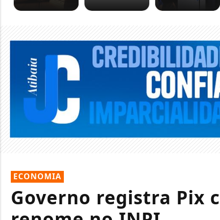
ECONOMIA
Governo registra Pix 
renome no INPI